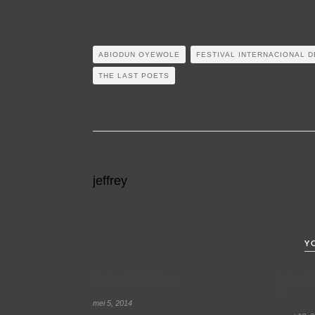
ABIODUN OYEWOLE
FESTIVAL INTERNACIONAL 
THE LAST POETS
jeffrey
Y
De Grote WK Show
Ruim €22
XL
mei 5, 2014