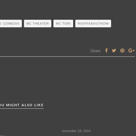
DE COMEDIA
MC THEATER
MC TORI
RIGHTABOUTNOW
Share
OU MIGHT ALSO LIKE
.000 opgehaald tijdens FATU
Baas In Premiėre!
november 18, 2014