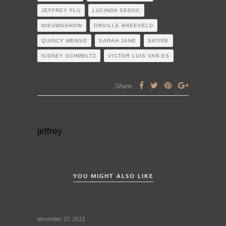
JEFFREY FLU
LUCINDA SEDOC
NIEUWSSHOW
ORVILLE BREEVELD
QUINCY MENSO
SARAH JANE
SATIRE
SIDNEY SCHMELTZ
VICTOR LUIS VAN ES
Share
jeffrey
YOU MIGHT ALSO LIKE
Paramaribo-o-o!
december 27, 2013