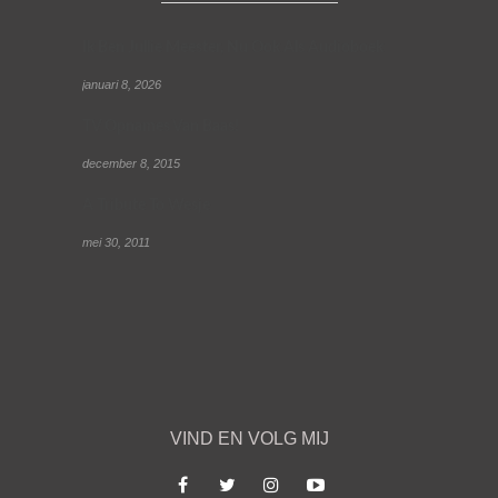
Ik Ben Jullie Meester, Nu Ook Als Audioboek
januari 8, 2026
TV Opnames Van Baas!
december 8, 2015
A Tribute To Wesje
mei 30, 2011
VIND EN VOLG MIJ