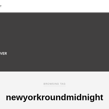
T
BROWSING TAG
newyorkroundmidnight