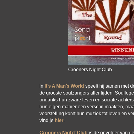
Crooners Night Club
In
It’s A Man’s World
speelt hij samen met d
de grooste soulzangers aller tijden. Soull
ondanks hun zware leven en sociale achterst
hun eigen manier een verschil maakten, maa
voorstelling komt hun muziek tot leven en ve
vind je
hier
.
Crooners Nigh’t Club
is de opvolger van de