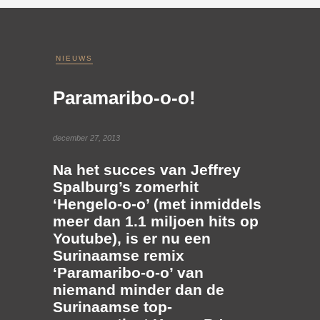
NIEUWS
Paramaribo-o-o!
december 27, 2013
Na het succes van Jeffrey
Spalburg’s zomerhit
‘
Hengelo-o-o
’ (met inmiddels
meer dan 1.1 miljoen hits op
Youtube), is er nu een
Surinaamse remix
‘
Paramaribo-o-o
’ van
niemand minder dan de
Surinaamse top-