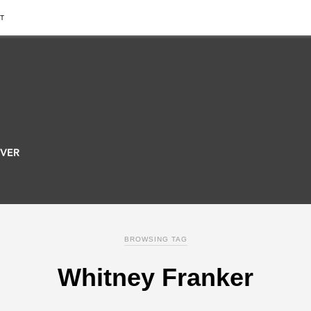
T
BROWSING TAG
Whitney Franker