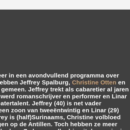
eer in een avondvullend programma over
 hebben
Jeffrey Spalburg
,
Christine Otten
en
gemeen. Jeffrey trekt als cabaretier al jaren
auwerd romanschrijver en performer en Linar
ertalent. Jeffrey (40) is net vader
 een zoon van tweeëntwintig en Linar (29)
rey is (half)Surinaams, Christine volbloed
gen op de Antillen. Toch hebben ze meer