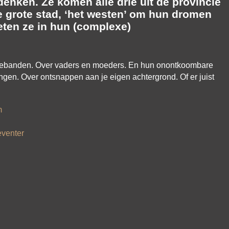
enken. Ze komen alle drie uit de provincie
e grote stad, ‘het westen’ om hun dromen
eten ze in hun (complexe)
iliebanden. Over vaders en moeders. En hun onontkoombare
ngen. Over ontsnappen aan je eigen achtergrond. Of er juist
m
venter