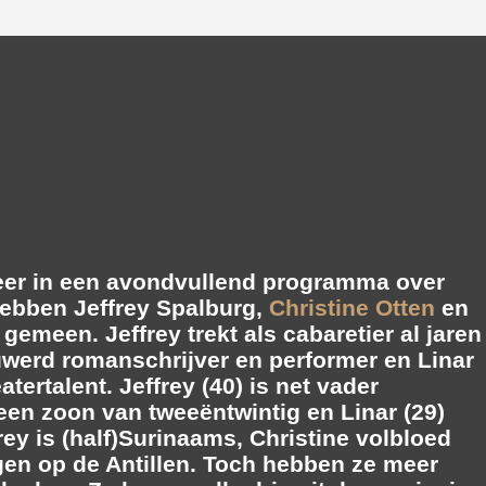
eer in een avondvullend programma over
 hebben
Jeffrey Spalburg
,
Christine Otten
en
gemeen. Jeffrey trekt als cabaretier al jaren
auwerd romanschrijver en performer en Linar
ertalent. Jeffrey (40) is net vader
 een zoon van tweeëntwintig en Linar (29)
rey is (half)Surinaams, Christine volbloed
gen op de Antillen. Toch hebben ze meer