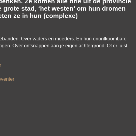
enken. Ze komen alle drie uit de provincie
e grote stad, ‘het westen’ om hun dromen
eten ze in hun (complexe)
iliebanden. Over vaders en moeders. En hun onontkoombare
ngen. Over ontsnappen aan je eigen achtergrond. Of er juist
m
venter