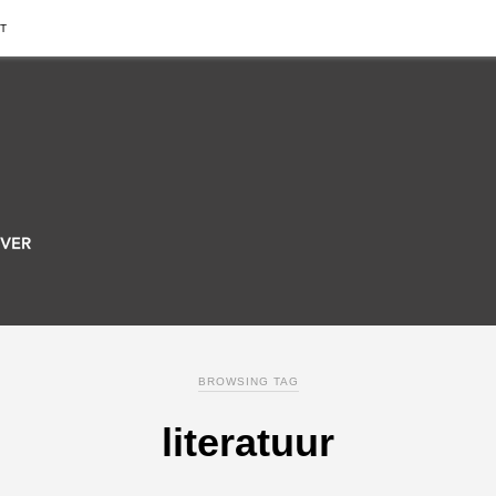
T
BROWSING TAG
literatuur